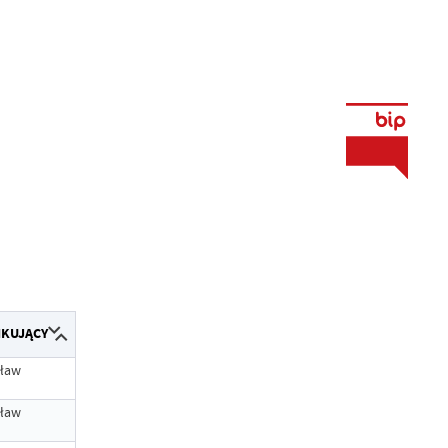
IKUJĄCY
ław
ław