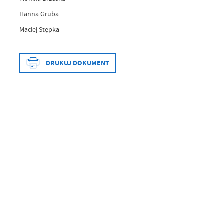
Hanna Gruba
Maciej Stępka
DRUKUJ DOKUMENT
Data wytworzenia
Wytworzył
Data opublikowania
Opublikował
Data ostatniej aktualizacji
Ostatnio zaktualizował