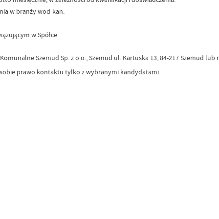
enia w branży wod-kan.
iązującym w Spółce.
o Komunalne Szemud Sp. z o.o., Szemud ul. Kartuska 13, 84-217 Szemud lub
my sobie prawo kontaktu tylko z wybranymi kandydatami.
Data wy
Wytworz
Data op
Opublik
Data osta