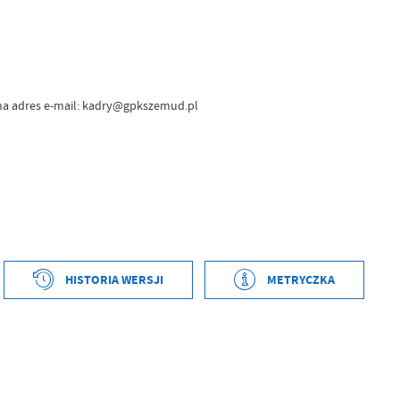
 na adres e-mail: kadry@gpkszemud.pl
tworzenia
2026-07-07 09:22:49
ył
Bartosz Pionk
HISTORIA WERSJI
METRYCZKA
ublikowania
2026-07-07 09:25:07
ował
Romuald Janca
tniej aktualizacji
2026-07-07 09:25:07