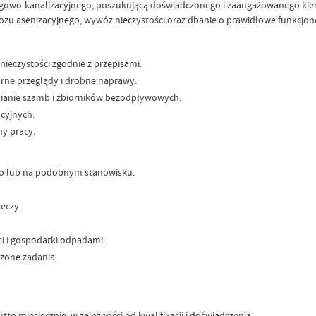
ągowo-kanalizacyjnego, poszukującą doświadczonego i zaangażowanego kie
zu asenizacyjnego, wywóz nieczystości oraz dbanie o prawidłowe funkcjon
ieczystości zgodnie z przepisami.
arne przeglądy i drobne naprawy.
nianie szamb i zbiorników bezodpływowych.
acyjnych.
y pracy.
go lub na podobnym stanowisku.
eczy.
i i gospodarki odpadami.
rzone zadania.
to miesięcznie, w zależności od kwalifikacji i doświadczenia.