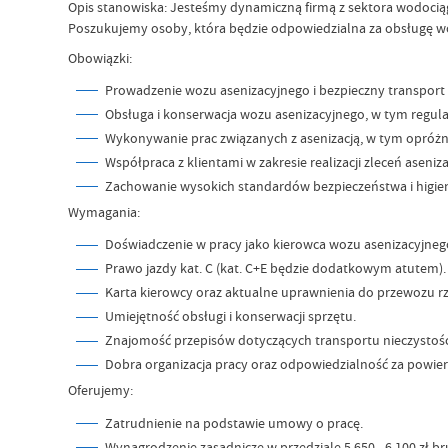
Opis stanowiska: Jesteśmy dynamiczną firmą z sektora wodoci
Poszukujemy osoby, która będzie odpowiedzialna za obsługę wo
Obowiązki:
Prowadzenie wozu asenizacyjnego i bezpieczny transport n
Obsługa i konserwacja wozu asenizacyjnego, w tym regul
Wykonywanie prac związanych z asenizacją, w tym opróż
Współpraca z klientami w zakresie realizacji zleceń aseniz
Zachowanie wysokich standardów bezpieczeństwa i higien
Wymagania:
Doświadczenie w pracy jako kierowca wozu asenizacyjne
Prawo jazdy kat. C (kat. C+E będzie dodatkowym atutem).
Karta kierowcy oraz aktualne uprawnienia do przewozu rz
Umiejętność obsługi i konserwacji sprzętu.
Znajomość przepisów dotyczących transportu nieczystośc
Dobra organizacja pracy oraz odpowiedzialność za powie
Oferujemy:
Zatrudnienie na podstawie umowy o pracę.
Wynagrodzenie zasadnicze w przedziale 5 650– 6 100 zł brut