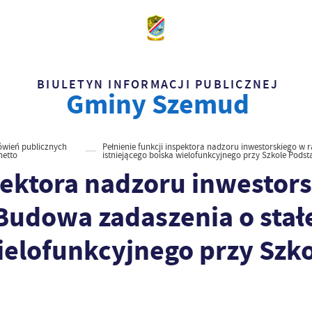
BIULETYN INFORMACJI PUBLICZNEJ
Gminy Szemud
mówień publicznych
Pełnienie funkcji inspektora nadzoru inwestorskiego w 
netto
istniejącego boiska wielofunkcyjnego przy Szkole Pod
spektora nadzoru inwesto
: Budowa zadaszenia o stał
wielofunkcyjnego przy Sz