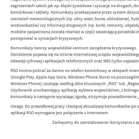
zagrożeniach takich jak np. klęski żywiołowe i sytuacje na drogach, d
komórkowe i tablety. Komunikaty przekazywane przez system dotycz
ostrzeżeń meteorologicznych (np. silny wiatr, burze, oblodzenie), hyd
wodowskazów) czy informacji drogowych (np. korki, remonty, objazdy)
mobilne zaopatrzona została również w część zawierającą poradniki 
postępować w sytuacjach kryzysowych.
Komunikaty tworzy wojewódzkie centrum zarządzania kryzysowego.
Ostrzeżenie pojawia się na stronie internetowej urzędu wojewódzkieg
telewizji cyfrowej i aplikacjach telefonicznych oraz SMS (tylko najważ
RSO można pobrać za darmo na telefon komórkowy w sklepach intern
(Google Play, Apple App Store, Windows Phone Store) na poszczególne
Windows Phone), szukając według słów kluczowych „RSO” lub „Region
Użytkownik uruchamiający aplikację wybiera województwo, z któreg
komunikaty a następnie wyrażając zgodę, otrzymuje powiadomienia „
Uwaga. Do prawidłowej pracy i bieżącej aktualizacji komunikatów po 
aplikacji RSO wymagane jest połączenie z Internetem.
Zachęcamy do zainstalowania i korzystania z apl