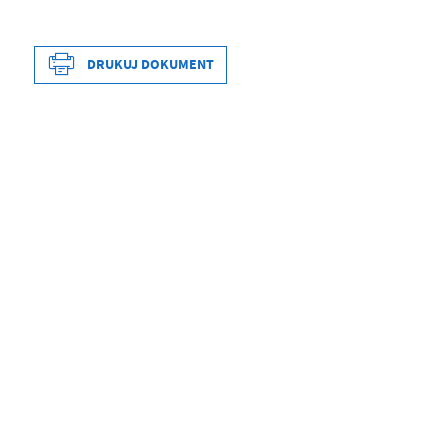
DRUKUJ DOKUMENT
Data wytworzenia
2020-12-09 14:
Wytworzył
Romuald Janc
Data opublikowania
2020-12-09 14:
Opublikował
Romuald Janc
Data ostatniej aktualizacji
2020-12-31 09:
Ostatnio zaktualizował
Romuald Janc