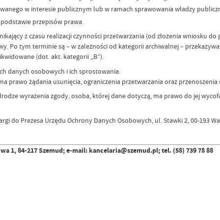
owanego w interesie publicznym lub w ramach sprawowania władzy publiczn
 podstawie przepisów prawa.
kający z czasu realizacji czynności przetwarzania (od złożenia wniosku 
y. Po tym terminie są – w zależności od kategorii archiwalnej – przekazyw
widowane (dot. akt. kategorii „B”).
ch danych osobowych i ich sprostowania.
a prawo żądania usunięcia, ograniczenia przetwarzania oraz przenoszenia 
 drodze wyrażenia zgody, osoba, której dane dotyczą, ma prawo do jej wyc
kargi do Prezesa Urzędu Ochrony Danych Osobowych, ul. Stawki 2, 00-193 W
owa 1, 84-217 Szemud;
e-mail: kancelaria@szemud.pl;
tel. (58) 739 78 88
Data wy
Wytworz