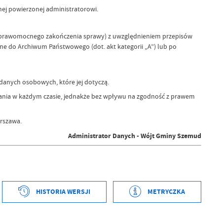
ej powierzonej administratorowi.
do prawomocnego zakończenia sprawy) z uwzględnieniem przepisów
ane do Archiwum Państwowego (dot. akt kategorii „A”) lub po
danych osobowych, które jej dotyczą.
ofania w każdym czasie, jednakże bez wpływu na zgodność z prawem
arszawa.
Administrator Danych - Wójt Gminy Szemud
tworzenia
2020-10-28 14:53:50
HISTORIA WERSJI
METRYCZKA
ył
Romuald Janca