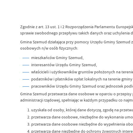
Zgodnie z art. 13 ust. 1 i 2 Rozporządzenia Parlamentu Europej
sprawie swobodnego przepływu takich danych oraz uchylenia dy
Gmina Szemud działająca przy pomocy Urzędu Gminy Szemud z 
osobowych n/w osób fizycznych:
mieszkańców Gminy Szemud,
interesantów Urzędu Gminy Szemud,
właścicieli i użytkowników gruntów położonych na teren
podatników i płatników opłat lokalnych na terenie gmin
pracowników Urzędu Gminy Szemud oraz jednostek podl
Gmina Szemud przetwarza dane osobowe w oparciu o przepisy pr
administracji rządowej, spełniając w każdym przypadku co najm
uzyskała od osoby, której dane dotyczą, zgodę na przetwa
przetwarza dane osobowe, niezbędne do wykonania umowy,
przetwarza dane osobowe niezbędne do wypełnienia obow
przetwarza dane niezbędne do ochrony żywotnych interesó