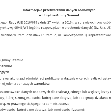
Informacja o przetwarzaniu danych osobowych
w Urzędzie Gminy Szemud
skiego i Rady (UE) 2016/679 z dnia 27 kwietnia 2016 r. w sprawie ochrony o
rektywy 95/46/WE (ogólne rozporządzenie o ochronie danych) (Dz. Urz. UE
siedzibą w Szemudzie (84-217 Szemud, ul. Samorządowa 1) i reprezentowa
ie gminy Szemud
y Szemud
egłych
awa jako urząd administracji publicznej wyłącznie w celach realizacji us
niej jeden z poniższych warunków:
rzanie swoich danych osobowych dla realizacji jednego lub większej liczby
 której stroną jest osoba, której dane dotyczą, lub podejmuje działania 
iązku prawnego ciążącego na administratorze;
w osoby, której dane dotyczą, lub innej osoby fizycznej;