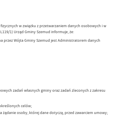
sób fizycznych w związku z przetwarzaniem danych osobowych i w
 L119/1) Urząd Gminy Szemud informuje, że:
na przez Wójta Gminy Szemud jest Administratorem danych
tawowych zadań własnych gminy oraz zadań zleconych z zakresu
 określonych celów;
na żądanie osoby, której dane dotyczą, przed zawarciem umowy;