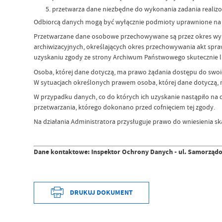
przetwarza dane niezbędne do wykonania zadania realiz
Odbiorcą danych mogą być wyłącznie podmioty uprawnione na
Przetwarzane dane osobowe przechowywane są przez okres wyni
archiwizacyjnych, określających okres przechowywania akt spraw
uzyskaniu zgody ze strony Archiwum Państwowego skutecznie lik
Osoba, której dane dotyczą, ma prawo żądania dostępu do swoi
W sytuacjach określonych prawem osoba, której dane dotyczą, m
W przypadku danych, co do których ich uzyskanie nastąpiło na
przetwarzania, którego dokonano przed cofnięciem tej zgody.
Na działania Administratora przysługuje prawo do wniesienia s
Inspektor Ochrony Danych -
ul. Samorząd
Dane kontaktowe:
DRUKUJ DOKUMENT