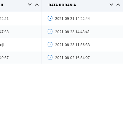
JI
DATA DODANIA
ył
Marcin Machaliński
ublikowania
2021-08-02 16:29:46
22:51
2021-09-21 14:22:44
ował
Marcin Machaliński
47:33
2021-08-23 14:43:41
tniej aktualizacji
Brak modyfikacji
cji
2021-08-23 11:36:33
 zaktualizował
-
40:37
2021-08-02 16:34:07