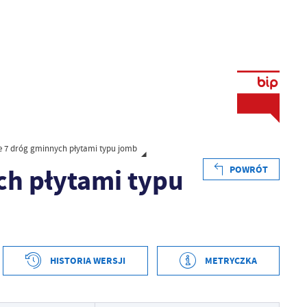
 7 dróg gminnych płytami typu jomb
h płytami typu
POWRÓT
HISTORIA WERSJI
METRYCZKA
tworzenia
2021-08-02 16:29:32