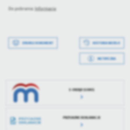
treści.
Do pobrania:
Informacja
Dzięki tym plikom cookies możemy zapewnić Ci większy komfort
Więcej
korzystania z funkcjonalności naszej strony poprzez dopasowanie
jej do Twoich indywidualnych preferencji. Wyrażenie zgody na
funkcjonalne i personalizacyjne pliki cookies gwarantuje
Analityczne
dostępność większej ilości funkcji na stronie.
Data wytworzenia
2026-03-09 08:31:22
Analityczne pliki cookies pomagają nam rozwijać się i
DRUKUJ DOKUMENT
HISTORIA WERSJI
dostosowywać do Twoich potrzeb.
Wytworzył
Natalia Kacprzak
Cookies analityczne pozwalają na uzyskanie informacji w zakresie
METRYCZKA
Więcej
wykorzystywania witryny internetowej, miejsca oraz częstotliwości,
Data opublikowania
2026-03-09 08:34:14
z jaką odwiedzane są nasze serwisy www. Dane pozwalają nam na
ocenę naszych serwisów internetowych pod względem ich
Opublikował
Natalia Kacprzak
Reklamowe
popularności wśród użytkowników. Zgromadzone informacje są
Data ostatniej
2026-03-09 08:34:14
Dzięki reklamowym plikom cookies prezentujemy Ci najciekawsze
przetwarzane w formie zanonimizowanej. Wyrażenie zgody na
E-URZĄD (GSKO)
aktualizacji
informacje i aktualności na stronach naszych partnerów.
analityczne pliki cookies gwarantuje dostępność wszystkich
funkcjonalności.
Promocyjne pliki cookies służą do prezentowania Ci naszych
Więcej
Ostatnio
Natalia Kacprzak
komunikatów na podstawie analizy Twoich upodobań oraz Twoich
zaktualizował
zwyczajów dotyczących przeglądanej witryny internetowej. Treści
promocyjne mogą pojawić się na stronach podmiotów trzecich lub
PRZYJAZNE DEKLARACJE
firm będących naszymi partnerami oraz innych dostawców usług.
Firmy te działają w charakterze pośredników prezentujących nasze